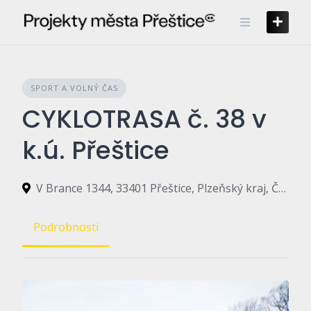
Skip
to
content
SPORT A VOLNÝ ČAS
CYKLOTRASA č. 38 v
k.ú. Přeštice
V Brance 1344, 33401 Přeštice, Plzeňský kraj, Česko
Podrobnosti