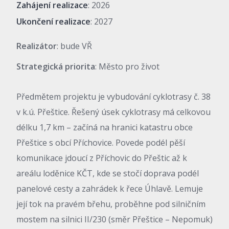
Zahájení realizace
: 2026
Ukončení realizace
: 2027
Realizátor
: bude VŘ
Strategická priorita
: Město pro život
Předmětem projektu je vybudování cyklotrasy č. 38
v k.ú. Přeštice. Řešený úsek cyklotrasy má celkovou
délku 1,7 km – začíná na hranici katastru obce
Přeštice s obcí Příchovice. Povede podél pěší
komunikace jdoucí z Příchovic do Přeštic až k
areálu loděnice KČT, kde se stočí doprava podél
panelové cesty a zahrádek k řece Úhlavě. Lemuje
její tok na pravém břehu, proběhne pod silničním
mostem na silnici II/230 (směr Přeštice – Nepomuk)