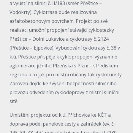
a vyústí na silnici č. II/183 (směr Přeštice –
Vodokrty). Cyklotrasa bude realizována
asfaltobetonovým povrchem. Projekt po své
realizaci umožní propojení stávající cyklostezky
Přeštice – Dolní Lukavice a cyklotrasy č. 2124
(Přeštice – Ejpovice). Vybudování cyklotrasy č. 38 v
k.ú. Přeštice přispěje k cyklopropojení významné
aglomerace jižního Plzeňska s Plzní – střediskem
regionu a to jak pro místní občany tak cykloturisty.
Zároveň dojde ke zvýšení bezpečnosti silničního
provozu odvedením cyklodopravy z místní silniční
sítě.
Umístění projektu: od k.ú. Příchovice ke KČT a
doprava podél panelové cesty a zahrádek (ev. č.
243, 39, 48 atd.) pod silniční most na silnici II/230.