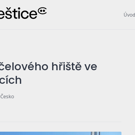
Úvo
elového hřiště ve
icích
, Česko