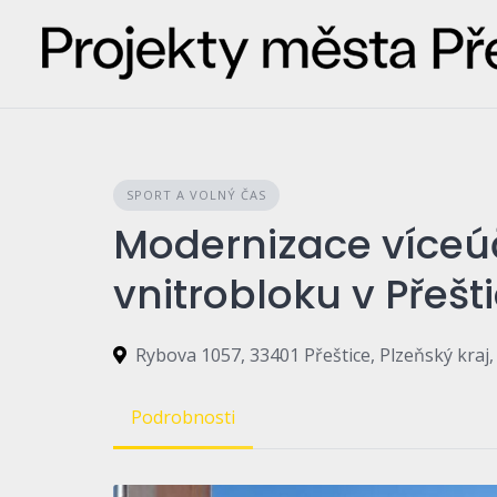
Skip
to
content
SPORT A VOLNÝ ČAS
Modernizace víceúč
vnitrobloku v Přešt
Rybova 1057, 33401 Přeštice, Plzeňský kraj
Podrobnosti