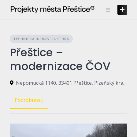
Skip
to
content
TECHNICKÁ INFRASTRUKTURA
Přeštice –
modernizace ČOV
Nepomucká 1140, 33401 Přeštice, Plzeňský kraj, Česko
Podrobnosti