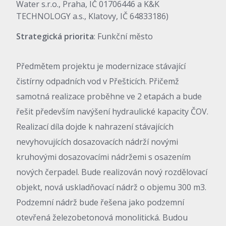
Water s.r.o., Praha, IČ 01706446 a K&K
TECHNOLOGY a.s., Klatovy, IČ 64833186)
Strategická priorita
: Funkční město
Předmětem projektu je modernizace stávající
čistírny odpadních vod v Přešticích. Přičemž
samotná realizace proběhne ve 2 etapách a bude
řešit především navýšení hydraulické kapacity ČOV.
Realizací díla dojde k nahrazení stávajících
nevyhovujících dosazovacích nádrží novými
kruhovými dosazovacími nádržemi s osazením
nových čerpadel. Bude realizován nový rozdělovací
objekt, nová uskladňovací nádrž o objemu 300 m3.
Podzemní nádrž bude řešena jako podzemní
otevřená železobetonová monolitická. Budou